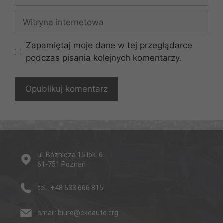
mail
Witryna
internetowa
Zapamiętaj moje dane w tej przeglądarce
podczas pisania kolejnych komentarzy.
ul. Bóżnicza 15 lok. 6
61-751 Poznań
tel.:
+48 533 666 815
email:
biuro@ekoauto.org