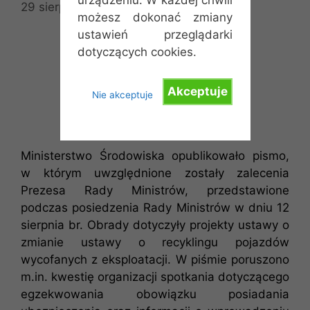
29 sierpnia 2014
przez
Admin
możesz dokonać zmiany
ustawień przeglądarki
dotyczących cookies.
Akceptuje
Nie akceptuje
Ministerstwo Środowiska opublikowało pismo,
w którym uwzględnione zostały zalecenia
Prezesa Rady Ministrów, przedstawione
podczas posiedzenia Rady Ministrów w dniu 12
sierpnia br. Obrady dotyczyły projekty ustawy o
zmianie ustawy o recyklingu pojazdów
wycofanych z eksploatacji. W piśmie poruszono
m.in. kwestię organizacji spotkania dotyczącego
egzekwowania obowiązku posiadania