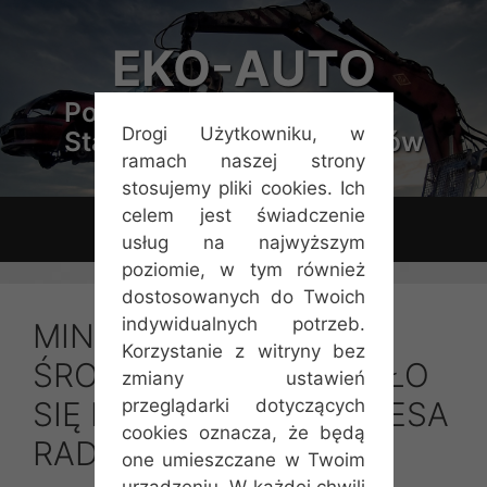
Przejdź
do
EKO-AUTO
treści
Polskie Stowarzyszenie
Drogi Użytkowniku, w
Stacji Demontażu Pojazdów
ramach naszej strony
stosujemy pliki cookies. Ich
celem jest świadczenie
Menu
usług na najwyższym
poziomie, w tym również
dostosowanych do Twoich
indywidualnych potrzeb.
MINISTERSTWO
Korzystanie z witryny bez
ŚRODOWISKA ODNIOSŁO
zmiany ustawień
przeglądarki dotyczących
SIĘ DO ZALECEŃ PREZESA
cookies oznacza, że będą
RADY MINISTRÓW
one umieszczane w Twoim
urządzeniu. W każdej chwili